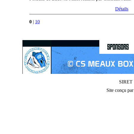
Détails
0
|
10
SIRET :
Site conçu pa