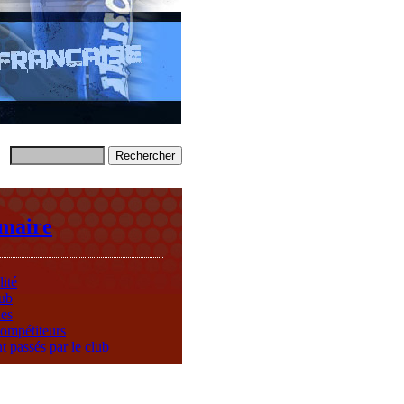
maire
ité
ub
ies
ompétiteurs
nt passés par le club