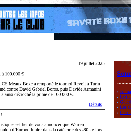
19 juillet 2025
Som
 à 100.000 €
 CS Meaux Boxe a remporté le tournoi Revolt à Turin
ound contre David Gabriel Boros, puis Davide Armanini
Actual
a ainsi décroché la prime de 100 000 €.
Le Cl
Galer
Détails
Les C
Ils so
!
stiques est fier de vous annoncer que Warren
ion d’Europe Junior dans la catégorie des -80 kg lors