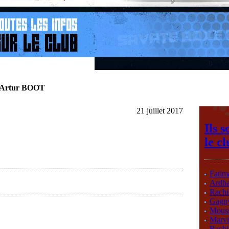
Artur BOOT
21 juillet 2017
Ils s
le cl
Fati
Ardh
Rach
Gagn
Mous
Marv
Bach