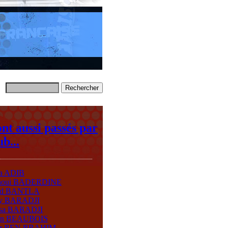
ont aussi passés par
ub...
ma ADIB
aoui BADERDINE
id BANTLA
y BARADJI
sa BARADJI
in BEAUBOIS
ir BEN BRAHIM