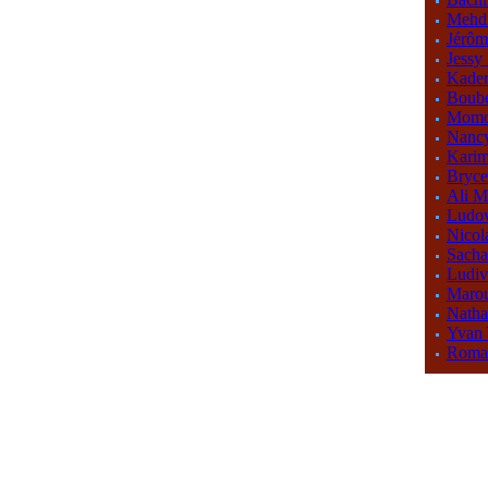
Mehd
Jérô
Jess
Kade
Boub
Mom
Nanc
Kari
Bryc
Ali 
Ludo
Nico
Sach
Ludiv
Marou
Nath
Yva
Rom