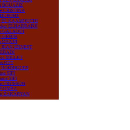
i BOUAZIZ
me CRISTINA
y DUPONT
r EL KAAMOUCHI
eker ELHARRADJI
o GALAOUI
y GENIN
m GHAJJI
e JEAN-ERNEST
MERADI
vic MILLET
las OTT
a RODRIGUES
ine SIFI
ane SIFI
an TRUSSON
n YOMBA
an ZAKARYAN